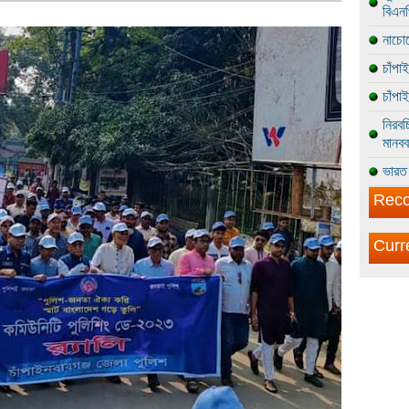
বিএন
নাচোল
চাঁপা
চাঁপা
নিরবচ
মানবব
ভারত 
Reco
Curr