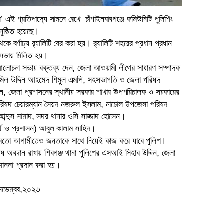
ি’ এই প্রতিপাদ্যে সামনে রেখে চাঁপাইনবাবগঞ্জে কমিউনিটি পুলিশিং
নুষ্ঠিত হয়েছে।
কে বর্ণাঢ্য র‌্যালিটি বের করা হয়। র‍্যালিটি শহরের প্রধান প্রধান
া সভায় মিলিত হয়।
 আলোচনা সভায় বক্তব্য দেন, জেলা আওয়ামী লীগের সাধারণ সম্পাদক
 সামিল উদ্দিন আহমেদ শিমুল এমপি, সহসভাপতি ও জেলা পরিষদ
মিন, জেলা প্রশাসনের স্থানীয় সরকার শাখার উপপরিচালক ও সরকারের
া পরিষদ চেয়ারম্যান সৈয়দ নজরুল ইসলাম, নাচোল উপজেলা পরিষদ
. আব্দুস সামাদ, সদর থানার ওসি সাজ্জাদ হোসেন।
র্থ ও প্রশাসন) আবুল কালাম সাহিদ।
 মতো আগামীতেও জনতাকে সাথে নিয়েই কাজ করে যাবে পুলিশ।
েষ অবদান রাখায় শিবগঞ্জ থানা পুলিশের এসআই সিহাব উদ্দিন, জেলা
্মাননা প্রদান করা হয়।
৪ নভেম্বর,২০২৩