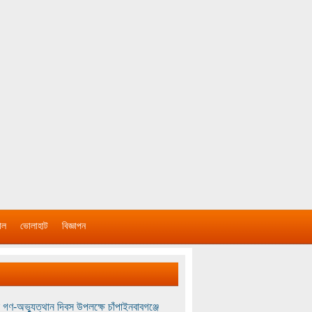
াল
ভোলাহাট
বিজ্ঞাপন
 গণ-অভ্যুত্থান দিবস উপলক্ষে চাঁপাইনবাবগঞ্জে