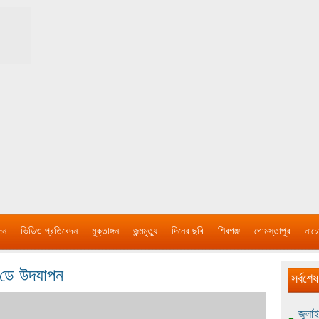
দন
ভিডিও প্রতিবেদন
মুক্তাঙ্গন
জন্মমৃত্যু
দিনের ছবি
শিবগঞ্জ
গোমস্তাপুর
নাচে
ং ডে উদযাপন
সর্বশেষ
জুলাই