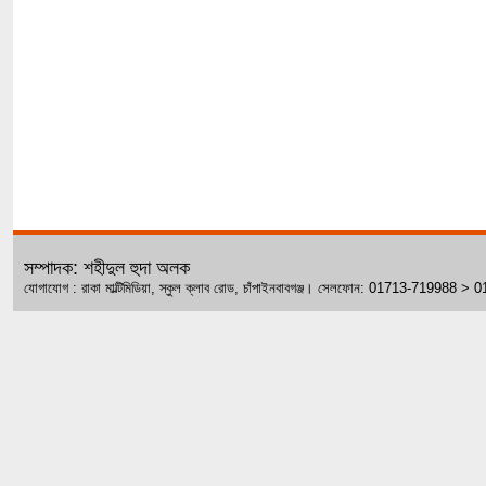
সম্পাদক: শহীদুল হুদা অলক
যোগাযোগ : রাকা মাল্টিমিডিয়া, স্কুল ক্লাব রোড, চাঁপাইনবাবগঞ্জ। সেলফোন: 01713-