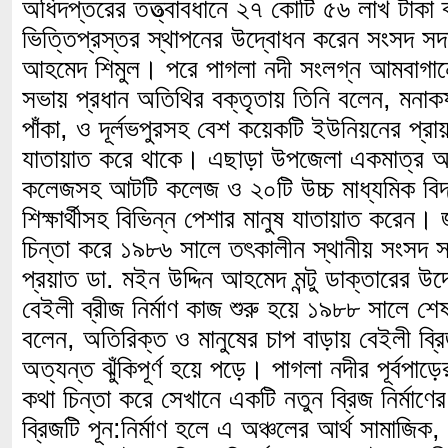
অধিদপ্তরের তত্ত্বাবধানে ২৭ কোটি ৫৬ লাখ টাকা 
ভিত্তিপ্রস্তর স্থাপনের উদ্বোধন করেন সংসদ সদস
আহমেদ শিমুল। পরে পাগলা নদী সংলগ্ন আমবাগান
সভায় প্রধান অতিথির বক্তৃতায় তিনি বলেন, মনাকষা
পাঁকা, ও দূর্লভপুরসহ বেশ কয়েকটি ইউনিয়নের প্রা
যাতায়াত করে থাকে। এছাড়া উপজেলা একমাত্র আ
কলেজসহ আটটি কলেজ ও ২০টি উচ্চ মাধ্যমিক বিদ্য
শিক্ষার্থীসহ বিভিন্ন পেশার মানুষ যাতায়াত করেন। 
চিন্তা করে ১৯৮৬ সালে তৎকালীন স্থানীয় সংসদ সদ
প্রয়াত ডা. মইন উদ্দিন আহমেদ মন্টু ডাক্তারের উ
বেইলী ব্রীজ নির্মাণ কাজ শুরু হয়ে ১৯৮৮ সালে 
বলেন, অতিরিক্ত ও মানুষের চাপ বাড়ায় বেইলী ব্র
অত্যন্ত ঝুঁকিপূর্ণ হয়ে পড়ে। পাগলা নদীর পূর্বপাড়ে
কথা চিন্তা করে সেখানে একটি নতুন ব্রিজ নির্মাণ
ব্রিজটি পূন:নির্মাণ হলে এ অঞ্চলের আর্থ সামাজিক, ক