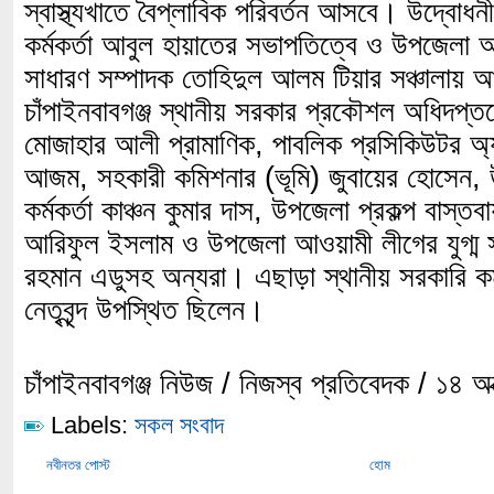
স্বাস্থ্যখাতে বৈপ্লাবিক পরিবর্তন আসবে। উদ্বোধনী 
কর্মকর্তা আবুল হায়াতের সভাপতিত্বে ও উপজেলা আ
সাধারণ সম্পাদক তোহিদুল আলম টিয়ার সঞ্চালায় আ
চাঁপাইনবাবগঞ্জ স্থানীয় সরকার প্রকৌশল অধিদপ্তরে
মোজাহার আলী প্রামাণিক, পাবলিক প্রসিকিউটর অ
আজম, সহকারী কমিশনার (ভূমি) জুবায়ের হোসেন,
কর্মকর্তা কাঞ্চন কুমার দাস, উপজেলা প্রকল্প বাস্তব
আরিফুল ইসলাম ও উপজেলা আওয়ামী লীগের যুগ্ম 
রহমান এডুসহ অন্যরা। এছাড়া স্থানীয় সরকারি কর
নেতৃবৃন্দ উপস্থিত ছিলেন।
চাঁপাইনবাবগঞ্জ নিউজ / নিজস্ব প্রতিবেদক / ১৪ 
Labels:
সকল সংবাদ
নবীনতর পোস্ট
হোম