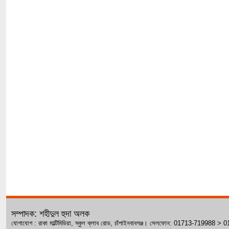
সম্পাদক: শহীদুল হুদা অলক
যোগাযোগ : রাকা মাল্টিমিডিয়া, স্কুল ক্লাব রোড, চাঁপাইনবাবগঞ্জ। সেলফোন: 01713-