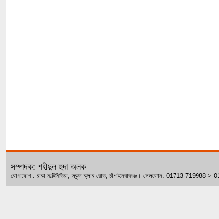
সম্পাদক: শহীদুল হুদা অলক
যোগাযোগ : রাকা মাল্টিমিডিয়া, স্কুল ক্লাব রোড, চাঁপাইনবাবগঞ্জ। সেলফোন: 01713-