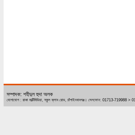
সম্পাদক: শহীদুল হুদা অলক
যোগাযোগ : রাকা মাল্টিমিডিয়া, স্কুল ক্লাব রোড, চাঁপাইনবাবগঞ্জ। সেলফোন: 01713-