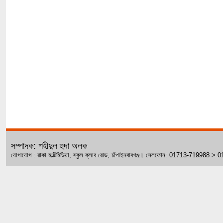
সম্পাদক: শহীদুল হুদা অলক
যোগাযোগ : রাকা মাল্টিমিডিয়া, স্কুল ক্লাব রোড, চাঁপাইনবাবগঞ্জ। সেলফোন: 01713-