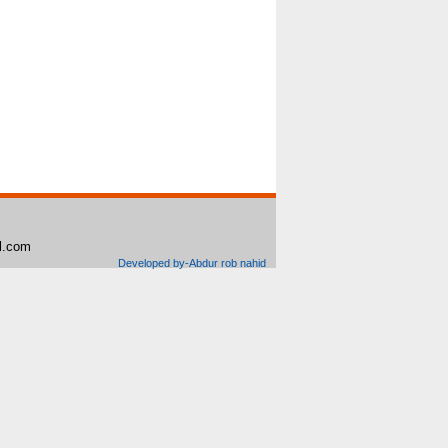
il.com
Developed by-Abdur rob nahid