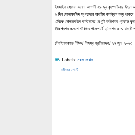
ইসমাইল হোসেন বলেন, আগামী ২৯ জুন বৃহস্পতিবার ঈদুল আ
৬ দিন সোনামসজিদ স্থলবন্দরে যাবতীয় কার্যক্রম বন্ধ থাকব
এদিকে সোনামসজিদ কাস্টমসের ডেপুটি কমিশনার প্রভাত কুম
ইমিগ্রেশন চেকপোস্ট দিয়ে পাসপোর্টে দু’দেশের মাঝে যাত্রী প
চাঁপাইনবাবগঞ্জ নিউজ/ নিজস্ব প্রতিবেদক/ ২৭ জুন, ২০২৩
Labels:
সকল সংবাদ
নবীনতর পোস্ট