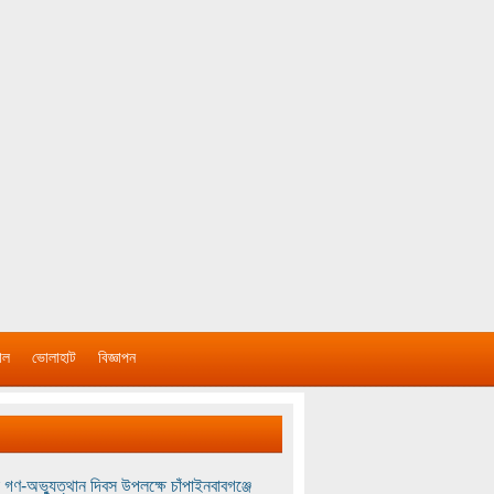
াল
ভোলাহাট
বিজ্ঞাপন
 গণ-অভ্যুত্থান দিবস উপলক্ষে চাঁপাইনবাবগঞ্জে