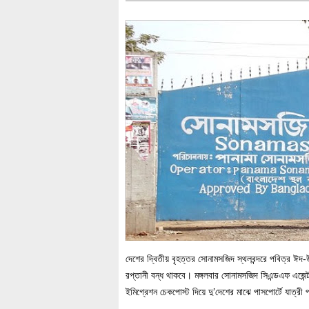
দেশের দ্বিতীয় বৃহত্তর সোনামসজিদ স্থলবন্দরে পবিত্র ঈদ
রপ্তানী বন্ধ থাকবে। মঙ্গলবার সোনামসজিদ সিএন্ডএফ এজে
ইমিগ্রেশন চেকপোস্ট দিয়ে দু’দেশের মাঝে পাসপোর্টে যাত্র