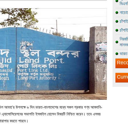
বিএন
নাচোল
চাঁপা
চাঁপা
নিরবচ
মানবব
ভারত 
Reco
Curr
-উল আযহা’র উপলক্ষে ৬ দিন ভারত-বাংলাদেশের মধ্যে সকল প্রকার পণ্য আমদানি-
ন্ট এ্যাসোসিয়েশনের সভাপতি ইসমাইল হোসেন বিষয়টি নিশ্চিত করেন। তবে এসময়
ী পারাপার করতে পারবে।