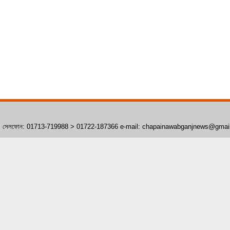
াঁপাইনবাবগঞ্জ। সেলফোন: 01713-719988 > 01722-187366 e-mail: chapainawabganjnews@gma