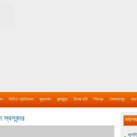
দন
ভিডিও প্রতিবেদন
মুক্তাঙ্গন
জন্মমৃত্যু
দিনের ছবি
শিবগঞ্জ
গোমস্তাপুর
নাচে
 স্থলবন্দর
সর্বশেষ
জুলাই