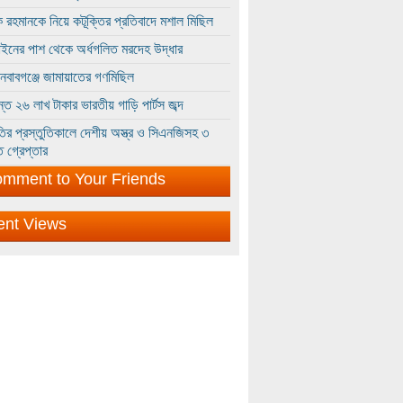
 রহমানকে নিয়ে কটূক্তির প্রতিবাদে মশাল মিছিল
ইনের পাশ থেকে অর্ধগলিত মরদেহ উদ্ধার
ইনবাবগঞ্জে জামায়াতের গণমিছিল
্তে ২৬ লাখ টাকার ভারতীয় গাড়ি পার্টস জব্দ
ির প্রস্তুতিকালে দেশীয় অস্ত্র ও সিএনজিসহ ৩
 গ্রেপ্তার
mment to Your Friends
ent Views