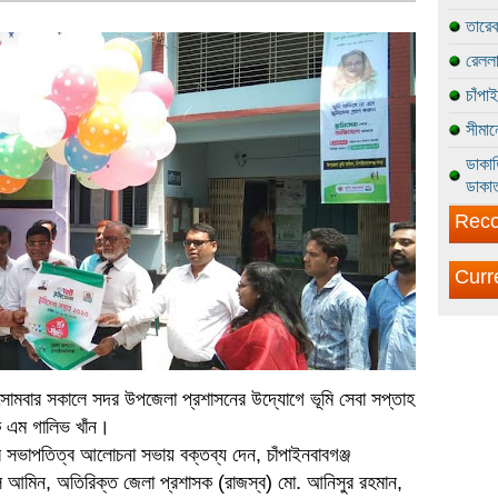
তারেক
রেললা
চাঁপা
সীমান
ডাকাত
ডাকাত
Reco
Curr
হ। সোমবার সকালে সদর উপজেলা প্রশাসনের উদ্যোগে ভূমি সেবা সপ্তাহ
ে এম গালিভ খাঁন।
সভাপতিত্ব আলোচনা সভায় বক্তব্য দেন, চাঁপাইনবাবগঞ্জ
ুহুল আমিন, অতিরিক্ত জেলা প্রশাসক (রাজস্ব) মো. আনিসুর রহমান,