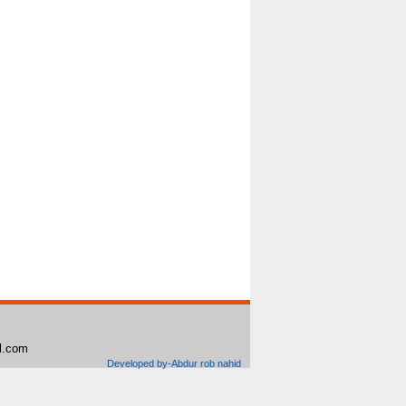
il.com
Developed by-Abdur rob nahid