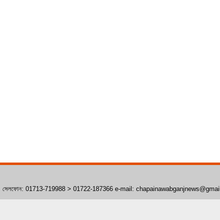
াঁপাইনবাবগঞ্জ। সেলফোন: 01713-719988 > 01722-187366 e-mail: chapainawabganjnews@gma