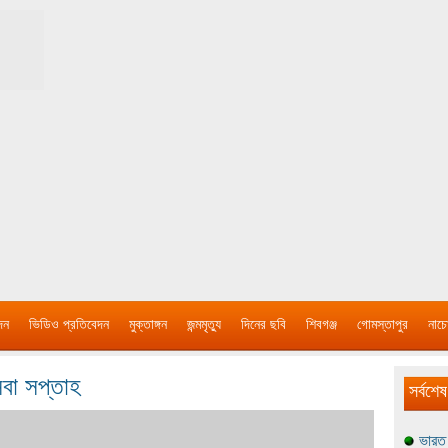
দন
ভিডিও প্রতিবেদন
মুক্তাঙ্গন
জন্মমৃত্যু
দিনের ছবি
শিবগঞ্জ
গোমস্তাপুর
নাচে
সেবা সপ্তাহ
সর্বশেষ
ভারত 