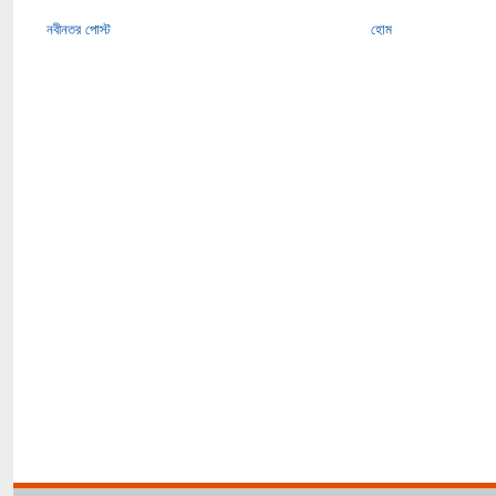
নবীনতর পোস্ট
হোম