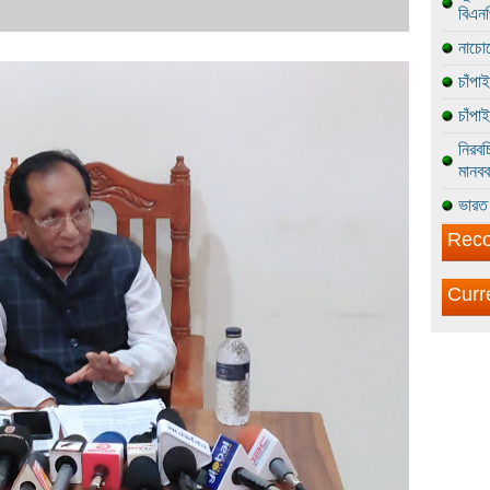
বিএন
নাচোল
চাঁপা
চাঁপা
নিরবচ
মানবব
ভারত 
Reco
Curr