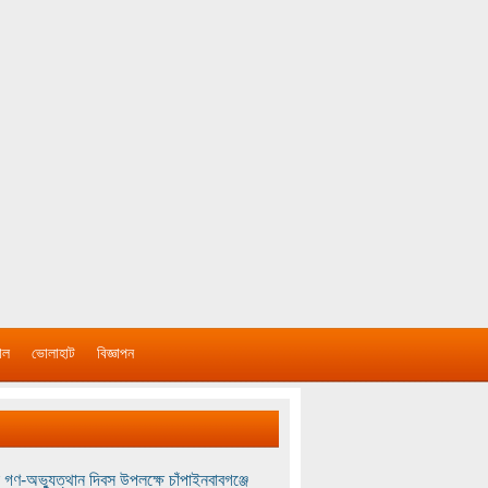
াল
ভোলাহাট
বিজ্ঞাপন
 গণ-অভ্যুত্থান দিবস উপলক্ষে চাঁপাইনবাবগঞ্জে