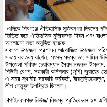
এদিকে শিবগঞ্জে ঐতিহাসিক মুজিবনগর দিবসের পটভ
ভিত্তি করে ঐতিহাসিক মুজিবনগর দিবস এবং বাংলাদ
আলোচনা সভা অনুষ্ঠিত হয়েছে।
সকালে উপজেলা প্রশাসন আয়োজিত উপজেলা পরিষদ
সভায় বক্তব্য রাখেন, সংসদ সদস্য ডা. সামিল উদ্
উপজেলা পরিষদ চেয়ারম্যান সৈয়দ নজরুল ইসলাম, 
শিউলী বেগম, সহকারী কমিশনার (ভূমি) জুবায়ের 
এ সময় স্থানীয় সরকারি কর্মকর্তা, বীরমুক্তিযোদ্ধ
লীগ নেতৃবৃন্দ উপস্থিত ছিলেন।
চাঁপাইনবাবগঞ্জ নিউজ/ নিজস্ব প্রতিবেদক/ ১৭ এপ