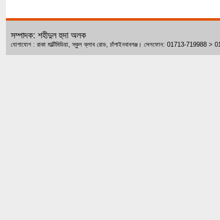
সম্পাদক: শহীদুল হুদা অলক
যোগাযোগ : রাকা মাল্টিমিডিয়া, স্কুল ক্লাব রোড, চাঁপাইনবাবগঞ্জ। সেলফোন: 01713-