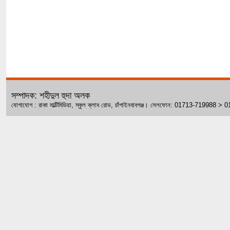
সম্পাদক: শহীদুল হুদা অলক
যোগাযোগ : রাকা মাল্টিমিডিয়া, স্কুল ক্লাব রোড, চাঁপাইনবাবগঞ্জ। সেলফোন: 01713-