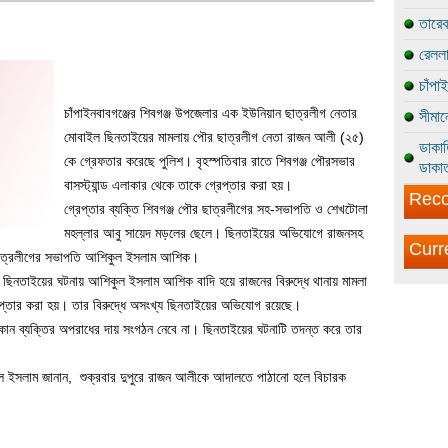
তারেক
রেললা
চাঁপা
চাঁপাইনবাবগঞ্জের শিবগঞ্জ উপজেলার এক ইউনিয়ান ছাত্রলীগ নেতার
সীমান
মোবাইল ছিনতাইয়ের মামলায় পৌর ছাত্রলীগ নেতা রাজন আলী (২৫)
ডাকাত
কে গ্রেফতার করেছে পুলিশ। বৃহস্পতিবার রাতে শিবগঞ্জ পৌরসভার
ডাকাত
বাসস্ট্যান্ড এলাকার থেকে তাকে গ্রেপ্তার করা হয়।
Reco
গ্রেপ্তার ব্যক্তি শিবগঞ্জ পৌর ছাত্রলীগের সহ-সভাপতি ও শেখটোলা
মহল্লার আবু সায়েদ মড়লের ছেলে। ছিনতাইয়ের অভিযোগে রাজনসহ
Curr
ন ছাত্রলীগের সভাপতি আশিকুল ইসলাম আশিক।
ি ছিনতাইয়ের ঘটনায় আশিকুল ইসলাম আশিক বাদি হয়ে রাজনের বিরুদ্ধে থানায় মামলা
েপ্তার করা হয়। তার বিরুদ্ধে অসংখ্য ছিনতাইয়ের অভিযোগ রয়েছে।
োন ব্যক্তির অপরাধের দায় সংগঠন নেবে না। ছিনতাইয়ের ঘটনাটি তদন্ত করে তার
ফুল ইসলাম জানান, শুক্রবার দুপুরে রাজন আলীকে আদালতে পাঠানো হলে বিচারক