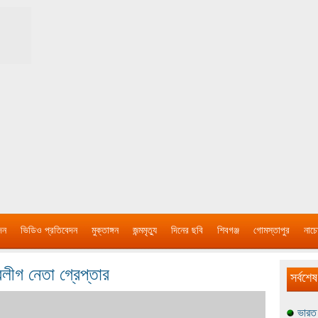
দন
ভিডিও প্রতিবেদন
মুক্তাঙ্গন
জন্মমৃত্যু
দিনের ছবি
শিবগঞ্জ
গোমস্তাপুর
নাচে
লীগ নেতা গ্রেপ্তার
সর্বশেষ
ভারত 