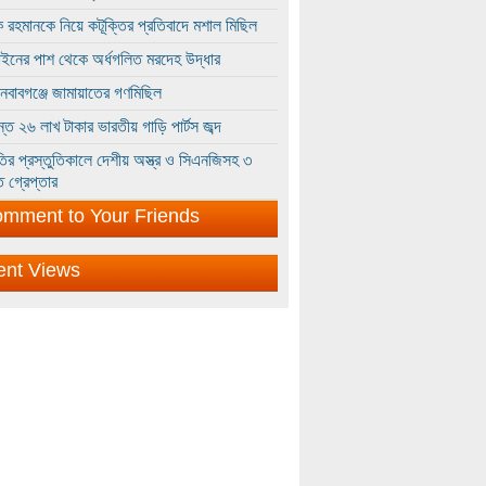
 রহমানকে নিয়ে কটূক্তির প্রতিবাদে মশাল মিছিল
ইনের পাশ থেকে অর্ধগলিত মরদেহ উদ্ধার
ইনবাবগঞ্জে জামায়াতের গণমিছিল
্তে ২৬ লাখ টাকার ভারতীয় গাড়ি পার্টস জব্দ
ির প্রস্তুতিকালে দেশীয় অস্ত্র ও সিএনজিসহ ৩
 গ্রেপ্তার
mment to Your Friends
ent Views