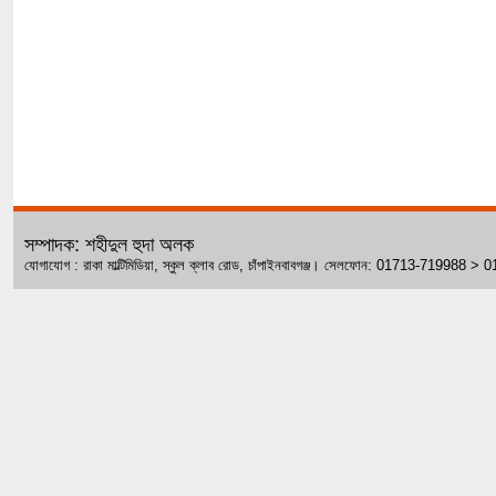
সম্পাদক: শহীদুল হুদা অলক
যোগাযোগ : রাকা মাল্টিমিডিয়া, স্কুল ক্লাব রোড, চাঁপাইনবাবগঞ্জ। সেলফোন: 01713-