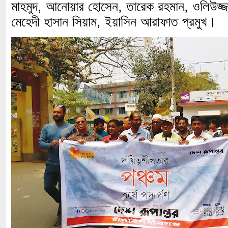
মাহমুদ, আনোয়ার হোসেন, তারেক রহমান, ওলিউজ্জা
মেহেদী হাসান সিয়াম, ইয়াসিন আরাফাত প্রমুখ।