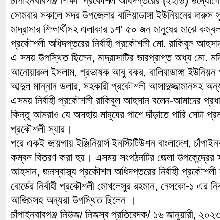
চাঁপাইনবাবগঞ্জ শিক্ষা প্রকৌশল অধিদপ্তরের (ইইডি) উদ্যো
সোমবার সকালে সদর উপজেলার বালিয়াডাঙ্গা ইউনিয়নের দারুস সুন্ন
মাদ্রাসার শিক্ষার্থীসহ এলাকার ১শ’ ৫০ জন মানুষের মাঝে কম্ব
প্রকৌশলী অধিদপ্তরের নির্বাহী প্রকৌশলী মো. রাকিবুল আহস
এ সময় উপস্থিত ছিলেন, মাদ্রাসাটির ভারপ্রাপ্ত অধ্য মো. ম
আনোয়ারুল ইসলাম, প্রভাষক আবু বকর, বালিয়াডাঙ্গা ইউনিয়ন প
আব্দুল মান্নান ডলার, সহকারী প্রকৌশলী আসাদুজ্জামানসহ অন
এসময় নির্বাহী প্রকৌশলী রাকিবুল আহসান বলেন-আমাদের প্রধা
কিন্তু আমরাও যে অসহায় মানুষের পাশে দাঁড়াতে পারি সেটা প্
প্রকৌশলী স্যার।
পরে একই জায়গায় ইঞ্জিনিয়ার্স ইনস্টিটিউশন বাংলাদেশ, চাঁপাইনব
কম্বল বিতরণ করা হয়। এসময় সংগঠনটির জেলা উপকেন্দ্রের স
আহসান, জনস্বাস্থ্য প্রকৌশল অধিদপ্তরের নির্বাহী প্রকৌশল
বোর্ডের নির্বাহী প্রকৌশলী মোখলেসুর রহমান, নেসকো-১ এর নি
আজিমসহ অন্যরা উপস্থিত ছিলেন ।
চাঁপাইনবাবগঞ্জ নিউজ/ নিজস্ব প্রতিবেদক/ ১৬ জানুয়ারী, ২০২