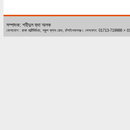
সম্পাদক: শহীদুল হুদা অলক
যোগাযোগ : রাকা মাল্টিমিডিয়া, স্কুল ক্লাব রোড, চাঁপাইনবাবগঞ্জ। সেলফোন: 01713-