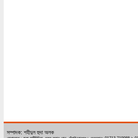
সম্পাদক: শহীদুল হুদা অলক