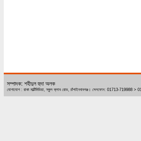
সম্পাদক: শহীদুল হুদা অলক
যোগাযোগ : রাকা মাল্টিমিডিয়া, স্কুল ক্লাব রোড, চাঁপাইনবাবগঞ্জ। সেলফোন: 01713-