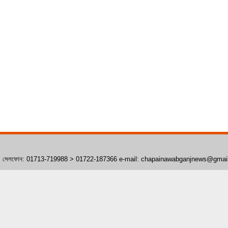
াঁপাইনবাবগঞ্জ। সেলফোন: 01713-719988 > 01722-187366 e-mail: chapainawabganjnews@gma