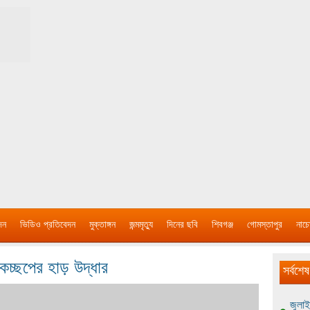
দন
ভিডিও প্রতিবেদন
মুক্তাঙ্গন
জন্মমৃত্যু
দিনের ছবি
শিবগঞ্জ
গোমস্তাপুর
নাচে
কচ্ছপের হাড় উদ্ধার
সর্বশেষ
জুলাই