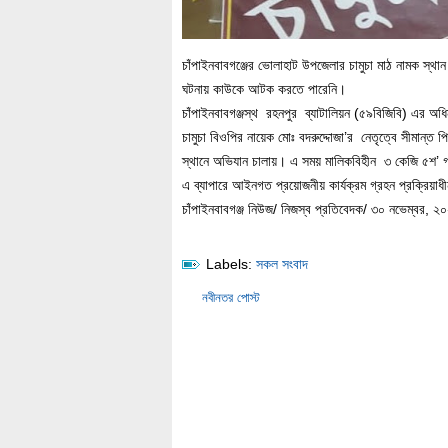
চাঁপাইনবাবগঞ্জের ভোলাহাট উপজেলার চামুচা মাঠ নামক স্থ
ঘটনায় কাউকে আটক করতে পারেনি।
চাঁপাইনবাবগঞ্জস্থ রহনপুর ব্যাটালিয়ন (৫৯বিজিবি) এর অধ
চামুচা বিওপির নায়েক মোঃ বদরুদ্দোজা’র নেতৃত্বে সীমান্ত
স্থানে অভিযান চালায়। এ সময় মালিকবিহীন ৩ কেজি ৫শ’ গ্
এ ব্যাপারে আইনগত প্রয়োজনীয় কার্যক্রম গ্রহন প্রক্রিয়া
চাঁপাইনবাবগঞ্জ নিউজ/ নিজস্ব প্রতিবেদক/ ৩০ নভেম্বর, ২
Labels:
সকল সংবাদ
নবীনতর পোস্ট