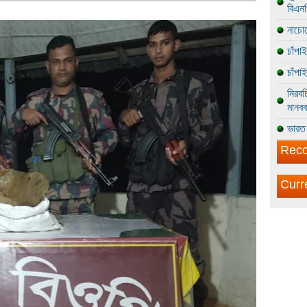
বিএন
নাচোল
চাঁপা
চাঁপা
নিরবচ
মানবব
ভারত 
Reco
Curr