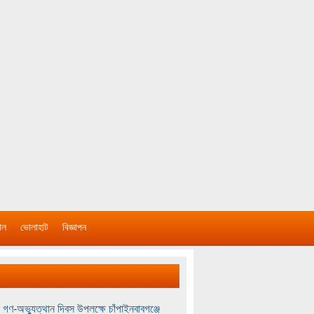
াল
ভোলাহাট
বিজ্ঞাপন
 গণ-অভ্যুত্থান দিবস উপলক্ষে চাঁপাইনবাবগঞ্জে