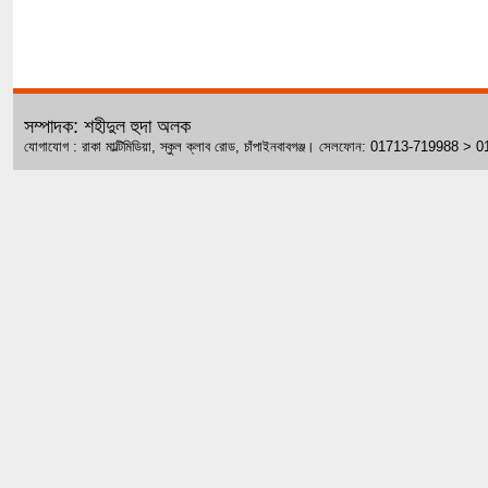
সম্পাদক: শহীদুল হুদা অলক
যোগাযোগ : রাকা মাল্টিমিডিয়া, স্কুল ক্লাব রোড, চাঁপাইনবাবগঞ্জ। সেলফোন: 01713-