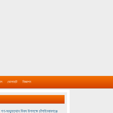
াল
ভোলাহাট
বিজ্ঞাপন
 গণ-অভ্যুত্থান দিবস উপলক্ষে চাঁপাইনবাবগঞ্জে