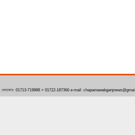
াঁপাইনবাবগঞ্জ। সেলফোন: 01713-719988 > 01722-187366 e-mail: chapainawabganjnews@gma