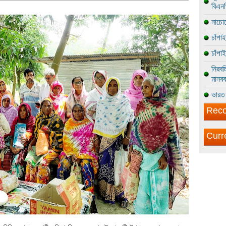
বিএন
নাচোল
চাঁপা
চাঁপা
নিরবচ
মানবব
ভারত 
Reco
Curr