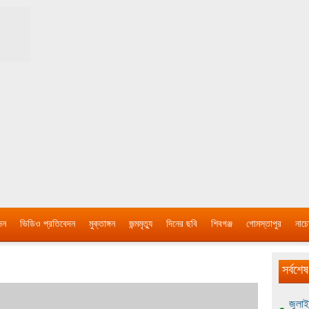
দন
ভিডিও প্রতিবেদন
মুক্তাঙ্গন
জন্মমৃত্যু
দিনের ছবি
শিবগঞ্জ
গোমস্তাপুর
নাচে
সর্বশেষ
জুলাই