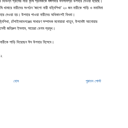
র বিভিন্ন গ্রামের নারী কৃষি শ্রমিককে মঙ্গলবার ঈদসামগ্রী উপহার দেওয়া হয়েছে।
ৃষি খামারে নারীদের সংগঠন 'জাগো নারী বহ্নিশিখা' ২০ জন নারীকে শাড়ি ও মনামিনা
উপহার দেওয়া হয়। উপহার পাওয়া নারীদের অধিকাংশই বিধবা।
িশিখা, চাঁপাইনবাবগঞ্জের সাধারণ সম্পাদক মনোয়ারা খাতুন, উপদেষ্টা আনোয়ার
সেবী জহিরুল ইসলাম, সায়েরা বেগম প্রমূখ।
নারীকে শাড়ি দিয়েছেন ঈদ উপহার হিসেবে।
২২
হোম
পুরাতন পোস্ট