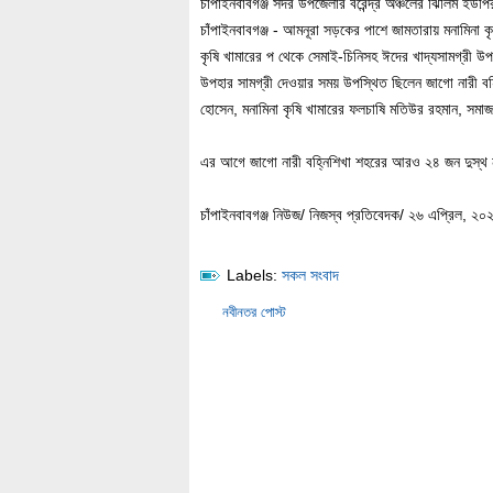
চাঁপাইনবাবগঞ্জ সদর উপজেলার বরেন্দ্র অঞ্চলের ঝিলিম ইউপি
চাঁপাইনবাবগঞ্জ - আমনূরা সড়কের পাশে জামতারায় মনামিনা ক
কৃষি খামারের প থেকে সেমাই-চিনিসহ ঈদের খাদ্যসামগ্রী 
উপহার সামগ্রী দেওয়ার সময় উপস্থিত ছিলেন জাগো নারী বহ্ন
হোসেন, মনামিনা কৃষি খামারের ফলচাষি মতিউর রহমান, সমাজ
এর আগে জাগো নারী বহ্নিশিখা শহরের আরও ২৪ জন দুস্থ 
চাঁপাইনবাবগঞ্জ নিউজ/ নিজস্ব প্রতিবেদক/ ২৬ এপ্রিল, ২০
Labels:
সকল সংবাদ
নবীনতর পোস্ট