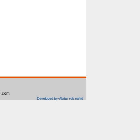
il.com
Developed by-Abdur rob nahid