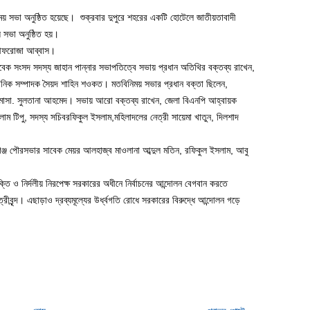
ময় সভা অনুষ্ঠিত হয়েছে। শুক্রবার দুপুরে শহরের একটি হোটেলে জাতীয়তাবাদী
 সভা অনুষ্ঠিত হয়।
 আফরোজা আব্বাস।
বেক সংসদ সদস্য জাহান পান্নার সভাপতিত্বে সভায় প্রধান অতিথির বক্তব্য রাখেন,
ংগঠনিক সম্পাদক সৈয়দ শাহিন শওকত। মতবিনিময় সভার প্রধান বক্তা ছিলেন,
 মোসা. সুলতানা আহমেদ। সভায় আরো বক্তব্য রাখেন, জেলা বিএনপি আহ্বায়ক
াম টিপু, সদস্য সচিবরফিকুল ইসলাম,মহিলাদলের নেত্রী সায়েমা খাতুন, দিলশাদ
্জ পৌরসভার সাবেক মেয়র আলহাজ্ব মাওলানা আব্দুল মতিন, রফিকুল ইসলাম, আবু
্তি ও নির্দলীয় নিরপেক্ষ সরকারের অধীনে নির্বাচনের আন্দোলন বেগবান করতে
ীবৃন্দ। এছাড়াও দ্রব্যমূল্যের উর্ধ্বগতি রোধে সরকারের বিরুদ্ধে আন্দোলন গড়ে
।