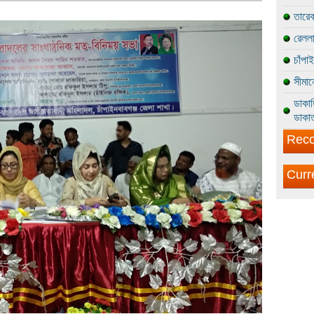
তারেক
রেললা
চাঁপা
সীমান
ডাকাত
ডাকাত
Reco
Curr