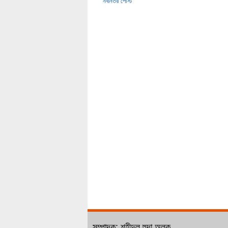
নবীনতর পোস্ট
সম্পাদক: শহীদুল হুদা অলক