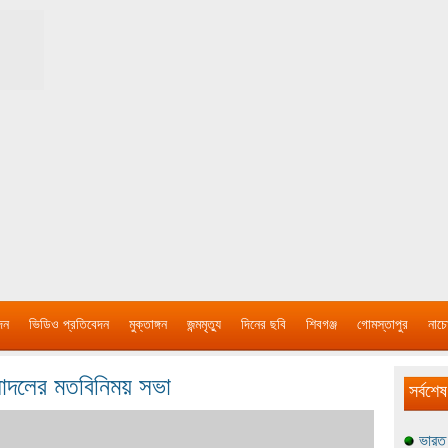
দন
ভিডিও প্রতিবেদন
মুক্তাঙ্গন
জন্মমৃত্যু
দিনের ছবি
শিবগঞ্জ
গোমস্তাপুর
নাচে
িলাদলের মতবিনিময় সভা
সর্বশেষ
ভারত 