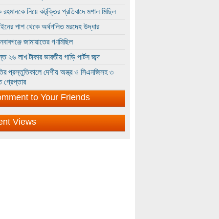
 রহমানকে নিয়ে কটূক্তির প্রতিবাদে মশাল মিছিল
ইনের পাশ থেকে অর্ধগলিত মরদেহ উদ্ধার
ইনবাবগঞ্জে জামায়াতের গণমিছিল
্তে ২৬ লাখ টাকার ভারতীয় গাড়ি পার্টস জব্দ
ির প্রস্তুতিকালে দেশীয় অস্ত্র ও সিএনজিসহ ৩
 গ্রেপ্তার
mment to Your Friends
ent Views