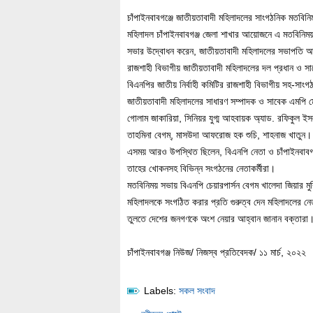
চাঁপাইনবাবগঞ্জে জাতীয়তাবাদী মহিলাদলের সাংগঠনিক মতবিনি
মহিলাদল চাঁপাইনবাবগঞ্জ জেলা শাখার আয়োজনে এ মতবিনিময়
সভার উদ্বোধন করেন, জাতীয়তাবাদী মহিলাদলের সভাপতি
রাজশাহী বিভাগীয় জাতীয়তাবাদী মহিলাদলের দল প্রধান ও সা
বিএনপির জাতীয় নির্বাহী কমিটির রাজশাহী বিভাগীয় সহ-সা
জাতীয়তাবাদী মহিলাদলের সাধারণ সম্পাদক ও সাবেক এমপি
গোলাম জাকারিয়া, সিনিয়র যুগ্ম আহবায়ক অ্যাড. রফিকুল ইসল
তাহমিনা বেগম্, মাসউদা আফরোজ হক শুচি, শাহনাজ খাতুন।
এসময় আরও উপস্থিত ছিলেন, বিএনপি নেতা ও চাঁপাইনবাবগঞ
তাহের খোকনসহ বিভিন্ন সংগঠনের নেতাকর্মীরা।
মতবিনিময় সভায় বিএনপি চেয়ারপার্সন বেগম খালেদা জিয়ার মুক
মহিলাদলকে সংগঠিত করার প্রতি গুরুত্ব দেন মহিলাদলের নেত্র
তুলতে দেশের জনগণকে অংশ নেয়ার আহ্বান জানান বক্তারা
চাঁপাইনবাবগঞ্জ নিউজ/ নিজস্ব প্রতিবেদক/ ১১ মার্চ, ২০২২
Labels:
সকল সংবাদ