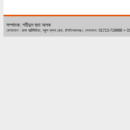
সম্পাদক: শহীদুল হুদা অলক
যোগাযোগ : রাকা মাল্টিমিডিয়া, স্কুল ক্লাব রোড, চাঁপাইনবাবগঞ্জ। সেলফোন: 01713-