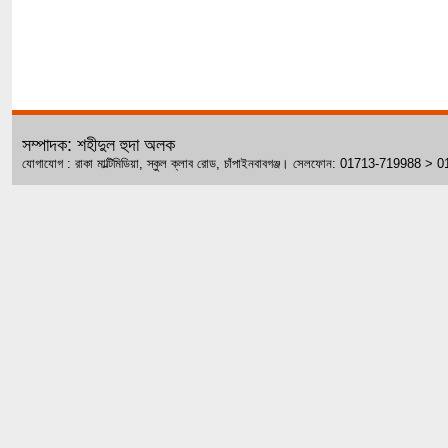
সম্পাদক: শহীদুল হুদা অলক
যোগাযোগ : রাকা মাল্টিমিডিয়া, স্কুল ক্লাব রোড, চাঁপাইনবাবগঞ্জ। সেলফোন: 01713-