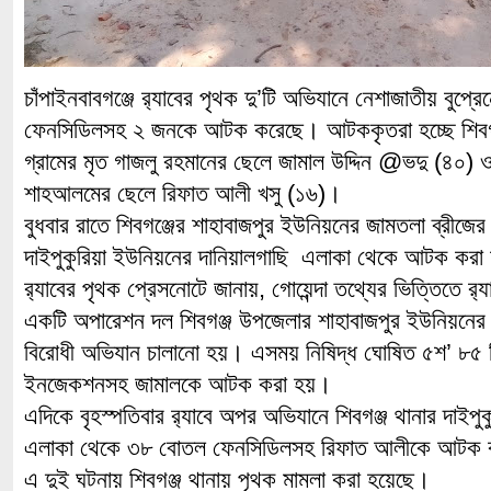
চাঁপাইনবাবগঞ্জে র‌্যাবের পৃথক দু’টি অভিযানে নেশাজাতীয় বু
ফেনসিডিলসহ ২ জনকে আটক করেছে। আটককৃতরা হচ্ছে শিবগ
গ্রামের মৃত গাজলু রহমানের ছেলে জামাল উদ্দিন @ভদু (৪০) ও 
শাহআলমের ছেলে রিফাত আলী খসু (১৬)।
বুধবার রাতে শিবগঞ্জের শাহাবাজপুর ইউনিয়নের জামতলা ব্রীজের 
দাইপুকুরিয়া ইউনিয়নের দানিয়ালগাছি এলাকা থেকে আটক কর
র‌্যাবের পৃথক প্রেসনোটে জানায়, গোয়েন্দা তথ্যের ভিত্তিতে র‌্যা
একটি অপারেশন দল শিবগঞ্জ উপজেলার শাহাবাজপুর ইউনিয়নের
বিরোধী অভিযান চালানো হয়। এসময় নিষিদ্ধ ঘোষিত ৫শ’ ৮৫ প
ইনজেকশনসহ জামালকে আটক করা হয়।
এদিকে বৃহস্পতিবার র‌্যাবে অপর অভিযানে শিবগঞ্জ থানার দাইপু
এলাকা থেকে ৩৮ বোতল ফেনসিডিলসহ রিফাত আলীকে আটক 
এ দুই ঘটনায় শিবগঞ্জ থানায় পৃথক মামলা করা হয়েছে।