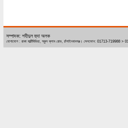
সম্পাদক: শহীদুল হুদা অলক
যোগাযোগ : রাকা মাল্টিমিডিয়া, স্কুল ক্লাব রোড, চাঁপাইনবাবগঞ্জ। সেলফোন: 01713-