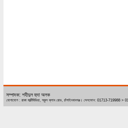
সম্পাদক: শহীদুল হুদা অলক
যোগাযোগ : রাকা মাল্টিমিডিয়া, স্কুল ক্লাব রোড, চাঁপাইনবাবগঞ্জ। সেলফোন: 01713-