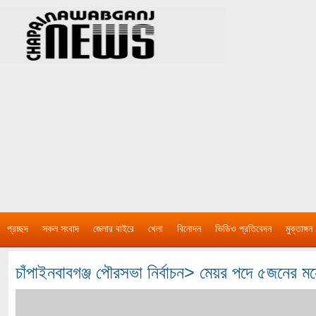
প্রচ্ছদ
সকল সংবাদ
জেলার বাইরে
খেলা
বিনোদন
ভিডিও প্রতিবেদন
মুক্তাঙ্গন
চাঁপাইনবাবগঞ্জ পৌরসভা নির্বাচন> মেয়র পদে ৫জনের