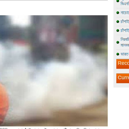
বিএন
নাচোল
চাঁপা
চাঁপা
নিরবচ
মানবব
ভারত 
Reco
Curr