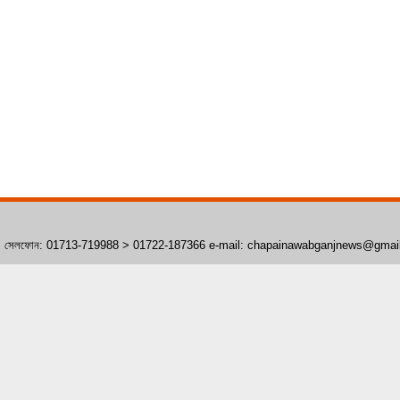
াঁপাইনবাবগঞ্জ। সেলফোন: 01713-719988 > 01722-187366 e-mail: chapainawabganjnews@gma