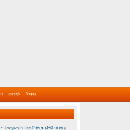
াল
ভোলাহাট
বিজ্ঞাপন
 গণ-অভ্যুত্থান দিবস উপলক্ষে চাঁপাইনবাবগঞ্জে