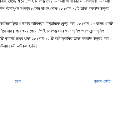
বিধিনিষেধের মাঝে চাঁপাইনবাবগঞ্জ পৌর এলাকায় আলীনগর ডালিমবাড়িয়া এলাকায়
পুলিশ ঘটনাস্থল সংলগ্ন খোনার বাগান থেকে ১০ থেকে ১২টি তাজা ককটেল উদ্ধার
র ডালিমবাড়িয়া এলাকায় আধিপত্য বিস্তারকে কেন্দ্র করে ২০ থেকে ২২ জনের একটি
য়ে যায়। পরে খবর পেয়ে চাঁপাইনবাবগঞ্জ সদর থানা পুলিশ ও গোয়েন্দা পুলিশ
ু’টি ব্যাগের মধ্যে থাকা ১০ থেকে ১২ টি অবিষ্ফোরিত তাজা ককটেল উদ্ধার করে।
 এঘটনায় কেউ আটকও হয়নি।
হোম
পুরাতন পোস্ট