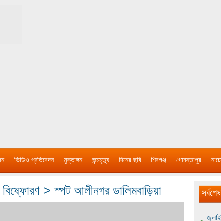
দন
ভিডিও প্রতিবেদন
মুক্তাঙ্গন
জন্মমৃত্যু
দিনের ছবি
শিবগঞ্জ
গোমস্তাপুর
নাচে
বিষ্ফোরণ > স্পট আলীনগর ডালিমবাড়িয়া
সর্বশেষ
জুলাই