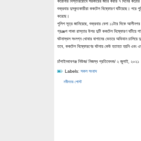
করোনার বিস্তাররোধে সরকারের জারি করার ৭ দিনের কঠোর 
শুক্রবার দুস্কৃতকারীরা ককটেল বিষ্ফোরণ ঘটিয়েছে। পরে 
করেছে।
পুলিশ সূত্র জানিয়েছে, শুক্রবার বেলা ১১টার দিকে আলীনগ
গ্রæপ পাকা রাস্তার উপর দুটি ককটেল বিষ্ফোরণ ঘটিয়ে পালি
ঘটনাস্থল সংলগ্ন খোবার বাগানের ভেতরে অভিযান চালিয়ে দ
তবে, ককটেল বিষ্ফোরণের ঘটনায় কেউ হতাহত হয়নি এবং
চাঁপাইনবাবগঞ্জ নিউজ/ নিজস্ব প্রতিবেদক/ ২ জুলাই, ২০২১
Labels:
সকল সংবাদ
নবীনতর পোস্ট