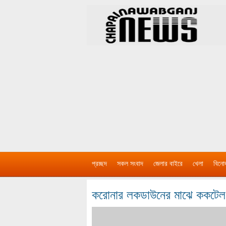
প্রচ্ছদ
সকল সংবাদ
জেলার বাইরে
খেলা
বিনো
করোনার লকডাউনের মাঝে ককটেল 