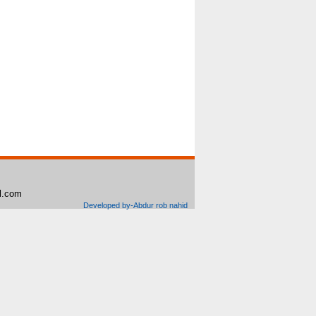
il.com
Developed by-Abdur rob nahid