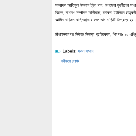
সম্পাদক আতিকুল ইসলাম টুটুল খান, উপজেলা যুবলীগের সাধা
হিমেল, সাধারণ সম্পাদক আলীরাজ, মনাকষা ইউনিয়ন ছাত্র
আলীর বাড়িতে অগ্নিকান্ডের ফলে তার বাড়িটি তিগ্রস্থ হয়।
চাঁপাইনবাবগঞ্জ নিউজ/ নিজস্ব প্রতিবেদক, শিবগঞ্জ/ ১০ এপ
Labels:
সকল সংবাদ
নবীনতর পোস্ট