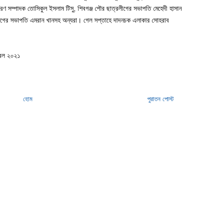
রণ সম্পাদক তোসিকুল ইসলাম টিসু, শিবগঞ্জ পৌর ছাত্রলীগের সভাপতি মেহেদী হাসান
লীগের সভাপতি এমরান খানসহ অন্যরা। গেল সপ্তাহে দাদনচক এলাকার সোহরাব
্রিল ২০২১
হোম
পুরাতন পোস্ট