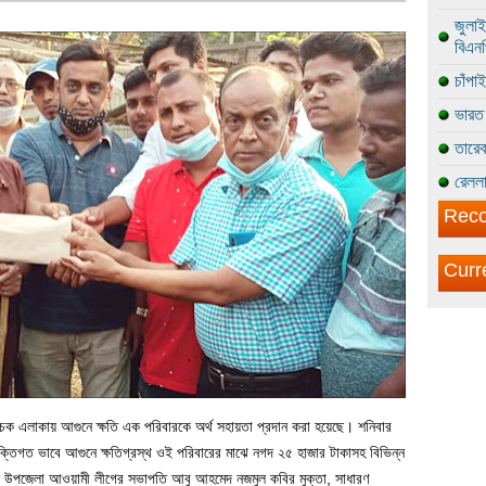
জুলাই
বিএন
চাঁপা
ভারত 
তারেক
রেললা
Reco
Curr
নচক এলাকায় আগুনে ক্ষতি এক পরিবারকে অর্থ সহায়তা প্রদান করা হয়েছে। শনিবার
্তিগত ভাবে আগুনে ক্ষতিগ্রস্থ ওই পরিবারের মাঝে নগদ ২৫ হাজার টাকাসহ বিভিন্ন
লেন উপজেলা আওয়ামী লীগের সভাপতি আবু আহমেদ নজমুল কবির মুক্তা, সাধারণ