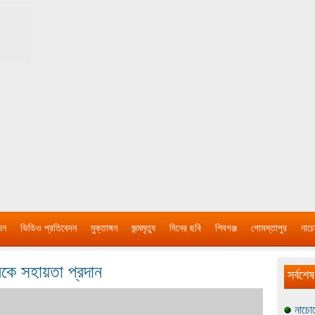
দন
ভিডিও প্রতিবেদন
মুক্তাঙ্গন
জন্মমৃত্যু
দিনের ছবি
শিবগঞ্জ
গোমস্তাপুর
নাচে
ারকে সহায়তা প্রদান
সর্বশেষ
নাচোল