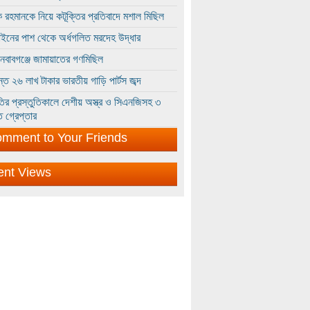
 রহমানকে নিয়ে কটূক্তির প্রতিবাদে মশাল মিছিল
ইনের পাশ থেকে অর্ধগলিত মরদেহ উদ্ধার
ইনবাবগঞ্জে জামায়াতের গণমিছিল
্তে ২৬ লাখ টাকার ভারতীয় গাড়ি পার্টস জব্দ
ির প্রস্তুতিকালে দেশীয় অস্ত্র ও সিএনজিসহ ৩
 গ্রেপ্তার
mment to Your Friends
ent Views