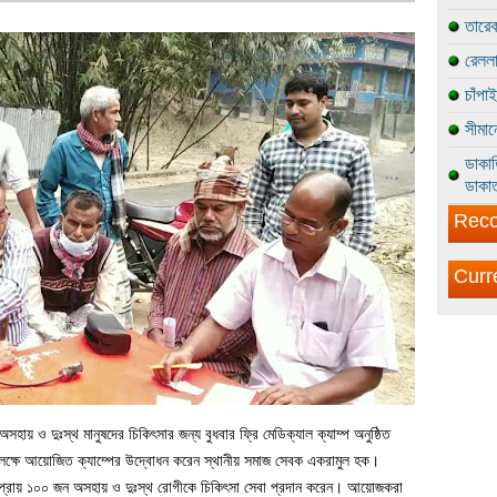
তারেক
রেললা
চাঁপা
সীমান
ডাকাত
ডাকাত
Reco
Curr
সহায় ও দুঃস্থ মানুষদের চিকিৎসার জন্য বুধবার ফ্রি মেডিক্যাল ক্যাম্প অনুষ্ঠিত
পলক্ষে আয়োজিত ক্যাম্পের উদ্বোধন করেন স্থানীয় সমাজ সেবক একরামুল হক।
সী প্রায় ১০০ জন অসহায় ও দুঃস্থ রোগীকে চিকিৎসা সেবা প্রদান করেন। আয়োজকরা