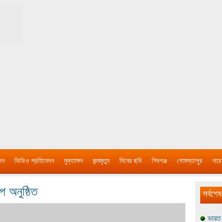
দন
ভিডিও প্রতিবেদন
মুক্তাঙ্গন
জন্মমৃত্যু
দিনের ছবি
শিবগঞ্জ
গোমস্তাপুর
নাচে
প অনুষ্ঠিত
সর্বশেষ
ভারত 