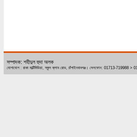
সম্পাদক: শহীদুল হুদা অলক
যোগাযোগ : রাকা মাল্টিমিডিয়া, স্কুল ক্লাব রোড, চাঁপাইনবাবগঞ্জ। সেলফোন: 01713-