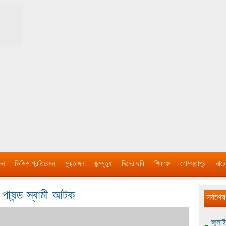
দন
ভিডিও প্রতিবেদন
মুক্তাঙ্গন
জন্মমৃত্যু
দিনের ছবি
শিবগঞ্জ
গোমস্তাপুর
নাচে
, পাষন্ড স্বামী আটক
সর্বশেষ
জুলাই