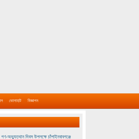
াল
ভোলাহাট
বিজ্ঞাপন
 গণ-অভ্যুত্থান দিবস উপলক্ষে চাঁপাইনবাবগঞ্জে