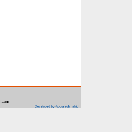
il.com
Developed by-Abdur rob nahid