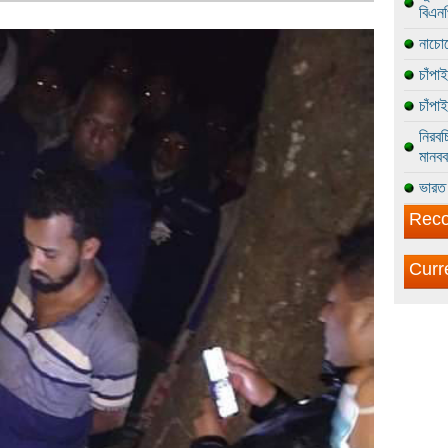
বিএন
নাচোল
চাঁপা
চাঁপা
নিরবচ
মানবব
ভারত 
Reco
Curr