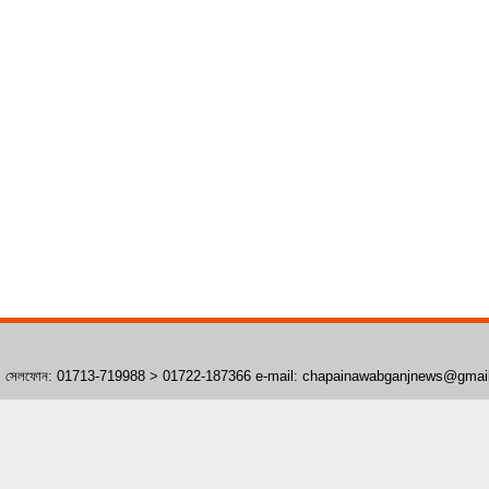
াঁপাইনবাবগঞ্জ। সেলফোন: 01713-719988 > 01722-187366 e-mail: chapainawabganjnews@gma