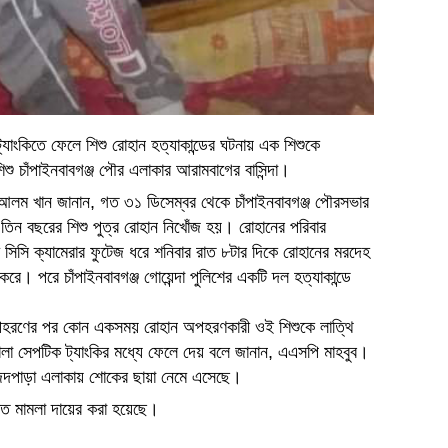
্যাংকিতে ফেলে শিশু রোহান হত্যাকান্ডের ঘটনায় এক শিশুকে
ু চাঁপাইনবাবগঞ্জ পৌর এলাকার আরামবাগের বাসিন্দা।
ব আলম খান জানান, গত ৩১ ডিসেম্বর থেকে চাঁপাইনবাবগঞ্জ পৌরসভার
তিন বছরের শিশু পুত্র রোহান নিখোঁজ হয়। রোহানের পরিবার
 সিসি ক্যামেরার ফুটেজ ধরে শনিবার রাত ৮টার দিকে রোহানের মরদেহ
রে। পরে চাঁপাইনবাবগঞ্জ গোয়েন্দা পুলিশের একটি দল হত্যাকান্ডে
ে অপহরণের পর কোন একসময় রোহান অপহরণকারী ওই শিশুকে লাত্থি
া সেপটিক ট্যাংকির মধ্যে ফেলে দেয় বলে জানান, এএসপি মাহবুব।
জিদপাড়া এলাকায় শোকের ছায়া নেমে এসেছে।
মিত মামলা দায়ের করা হয়েছে।