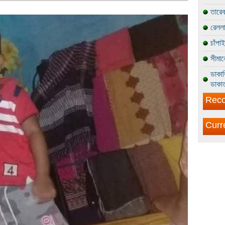
তারেক
রেললা
চাঁপা
সীমান
ডাকাত
ডাকাত
Reco
Curr