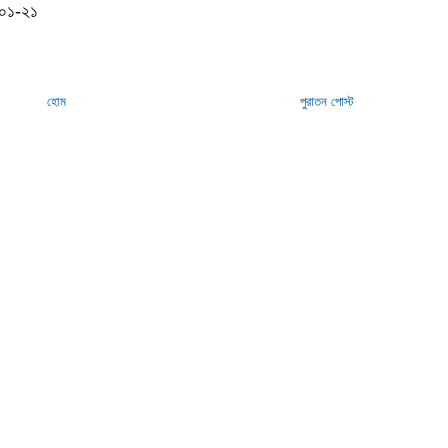
-০১-২১
হোম
পুরাতন পোস্ট