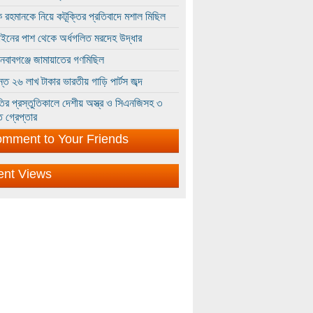
 রহমানকে নিয়ে কটূক্তির প্রতিবাদে মশাল মিছিল
ইনের পাশ থেকে অর্ধগলিত মরদেহ উদ্ধার
ইনবাবগঞ্জে জামায়াতের গণমিছিল
্তে ২৬ লাখ টাকার ভারতীয় গাড়ি পার্টস জব্দ
ির প্রস্তুতিকালে দেশীয় অস্ত্র ও সিএনজিসহ ৩
 গ্রেপ্তার
mment to Your Friends
ent Views