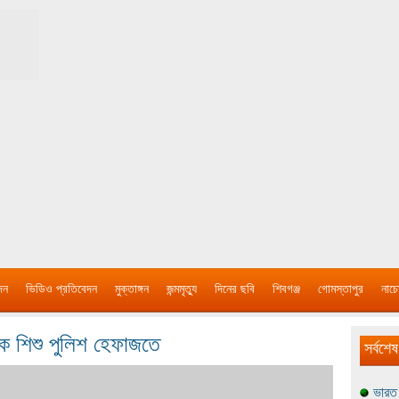
দন
ভিডিও প্রতিবেদন
মুক্তাঙ্গন
জন্মমৃত্যু
দিনের ছবি
শিবগঞ্জ
গোমস্তাপুর
নাচে
এক শিশু পুলিশ হেফাজতে
সর্বশেষ
ভারত 