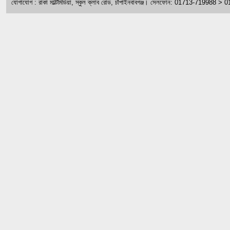
যোগাযোগ : রাকা মাল্টিমিডিয়া, স্কুল ক্লাব রোড, চাঁপাইনবাবগঞ্জ। সেলফোন: 01713-