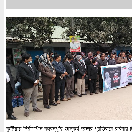
কুষ্টিয়ায় নির্মাণাধীন বঙ্গবন্ধু’র ভাস্কর্য ভাঙ্গার প্রতিবাদে রবিব