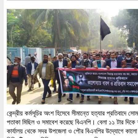
কেন্দ্রীয় কর্মসূচির অংশ হিসেবে সীমান্তে হত্যার প্রতিবাদে সো
পতাকা মিছিল ও সমাবেশ করেছে বিএনপি। বেলা ১১ টার দিকে 
কার্যালয় থেকে সদর উপজেলা ও পৌর বিএনপির উদ্যোগে কালো