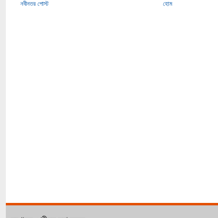
নবীনতর পোস্ট
হোম