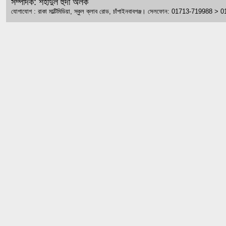
সম্পাদক: শহীদুল হুদা অলক
যোগাযোগ : রাকা মাল্টিমিডিয়া, স্কুল ক্লাব রোড, চাঁপাইনবাবগঞ্জ। সেলফোন: 01713-