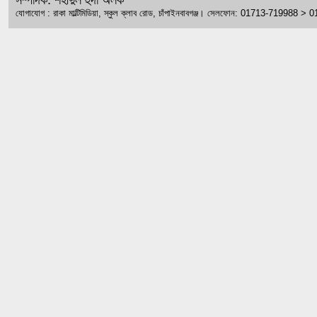
সম্পাদক: শহীদুল হুদা অলক
যোগাযোগ : রাকা মাল্টিমিডিয়া, স্কুল ক্লাব রোড, চাঁপাইনবাবগঞ্জ। সেলফোন: 01713-