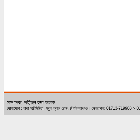
সম্পাদক: শহীদুল হুদা অলক
যোগাযোগ : রাকা মাল্টিমিডিয়া, স্কুল ক্লাব রোড, চাঁপাইনবাবগঞ্জ। সেলফোন: 01713-