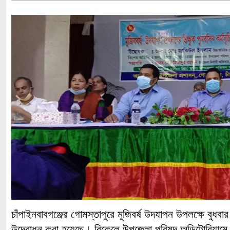
চাঁপাইনবাবগঞ্জের গোমস্তাপুরে মুজিবর্ষ উদযাপন উপলক্ষে বুধবার ভি
উদ্বোধন করা হয়েছে। বিকেলে উপজেলা পরিষদ অডিটোরিয়াম