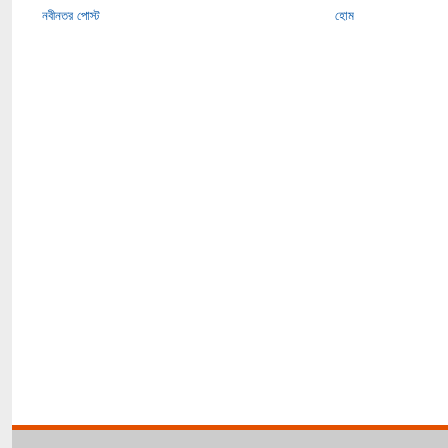
নবীনতর পোস্ট
হোম