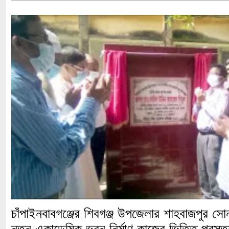
চাঁপাইনবাবগঞ্জের শিবগঞ্জ উপজেলার শাহবাজপুর স