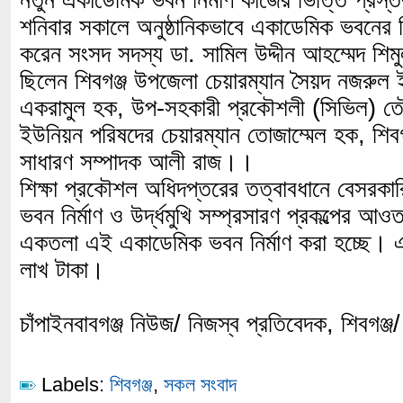
নতুন একাডেমিক ভবন নির্মাণ কাজের ভিত্তি প্রস্
শনিবার সকালে অনুষ্ঠানিকভাবে একাডেমিক ভবনের ভ
করেন সংসদ সদস্য ডা. সামিল উদ্দীন আহম্মেদ শ
ছিলেন শিবগঞ্জ উপজেলা চেয়ারম্যান সৈয়দ নজরুল 
একরামুল হক, উপ-সহকারী প্রকৌশলী (সিভিল) তৌহি
ইউনিয়ন পরিষদের চেয়ারম্যান তোজাম্মেল হক, শিবগ
সাধারণ সম্পাদক আলী রাজ।।
শিক্ষা প্রকৌশল অধিদপ্তরের তত্বাবধানে বেসরকারি শ
ভবন নির্মাণ ও উর্দ্ধমুখি সম্প্রসারণ প্রকল্পের আও
একতলা এই একাডেমিক ভবন নির্মাণ করা হচ্ছে। এ
লাখ টাকা।
চাঁপাইনবাবগঞ্জ নিউজ/ নিজস্ব প্রতিবেদক, শিবগঞ্
Labels:
শিবগঞ্জ
,
সকল সংবাদ