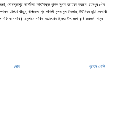
েজা, গোমস্তাপুর সার্কেলের অতিরিক্ত পুলিশ সুপার জাহিদুর রহমান, রহনপুর পৌর
্পাদক হালিমা খাতুন, উপজেলা প্রকৌশলী সুলতানুল ইসলাম, ইউনিয়ন ভূমি সহকারী
শফি আনসারি। অনুষ্ঠানে সার্বিক সঞ্চালনায় ছিলেন উপজেলা কৃষি কর্মকর্তা মাসুদ
হোম
পুরাতন পোস্ট