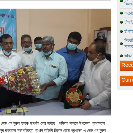
বিএন
নাচোল
চাঁপা
চাঁপা
নিরবচ
মানবব
ভারত 
Reco
Curr
 এ জেড এম নুরুল হককে সংবর্ধনা দেয়া হয়েছে। শনিবার সকালে উপজেলা প্রশাসনের
নুর রহমানের সভাপতিত্বে প্রধান অতিথি ছিলেন জেলা প্রশাসক এ জেড এম নুরুল