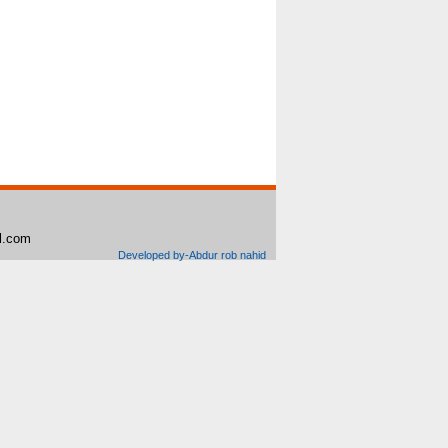
il.com
Developed by-Abdur rob nahid