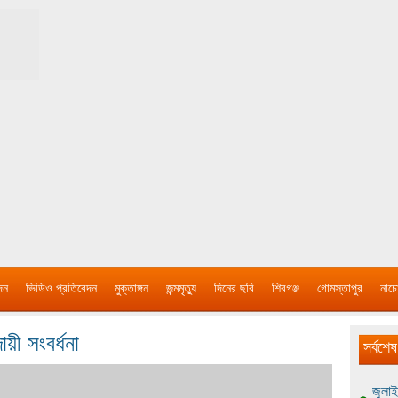
দন
ভিডিও প্রতিবেদন
মুক্তাঙ্গন
জন্মমৃত্যু
দিনের ছবি
শিবগঞ্জ
গোমস্তাপুর
নাচে
য়ী সংবর্ধনা
সর্বশেষ
জুলাই