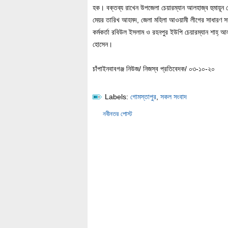
হক। বক্তব্য রাখেন উপজেলা চেয়ারম্যান আলহাজ্ব হুমায়ূন র
মেয়র তারিখ আহমদ, জেলা মহিলা আওয়ামী লীগের সাধারণ সম
কর্মকর্তা রবিউল ইসলাম ও রহনপুর ইউপি চেয়ারম্যান শাহ্ আল 
হোসেন।
চাঁপাইনবাবগঞ্জ নিউজ/ নিজস্ব প্রতিবেদক/ ০৩-১০-২০
Labels:
গোমস্তাপুর
,
সকল সংবাদ
নবীনতর পোস্ট