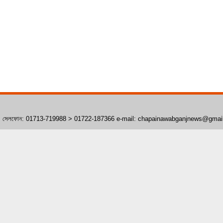
াঁপাইনবাবগঞ্জ। সেলফোন: 01713-719988 > 01722-187366 e-mail: chapainawabganjnews@gma