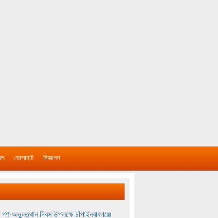
াল
ভোলাহাট
বিজ্ঞাপন
 গণ-অভ্যুত্থান দিবস উপলক্ষে চাঁপাইনবাবগঞ্জে