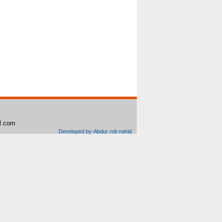
il.com
Developed by-Abdur rob nahid