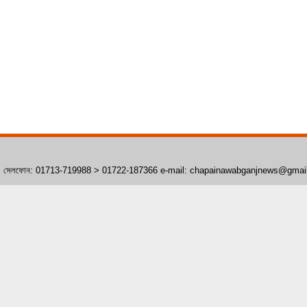
াঁপাইনবাবগঞ্জ। সেলফোন: 01713-719988 > 01722-187366 e-mail: chapainawabganjnews@gma