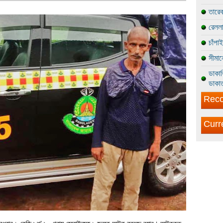
তারেক
রেললা
চাঁপা
সীমান
ডাকাত
ডাকাত
Reco
Curr