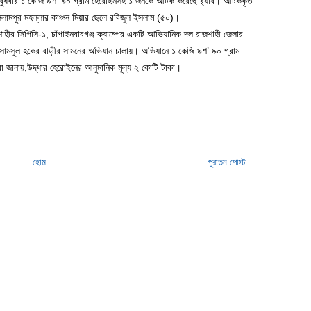
 বুধবার ১ কেজি ৯শ’ ৯০ গ্রাম হেরোইনসহ ১ জনকে আটক করেছে র‌্যাব। আটককৃত
ইসলামপুর মহল্লার কাঞ্চন মিয়ার ছেলে রবিজুল ইসলাম (৫০)।
াজশাহীর সিপিসি-১, চাঁপাইনবাবগঞ্জ ক্যাম্পের একটি আভিযানিক দল রাজশাহী জেলার
ে সামসুল হকের বাড়ীর সামনের অভিযান চালায়। অভিযানে ১ কেজি ৯শ’ ৯০ গ্রাম
 জানায়,উদ্ধার হেরোইনের আনুমানিক মূল্য ২ কোটি টাকা।
হোম
পুরাতন পোস্ট