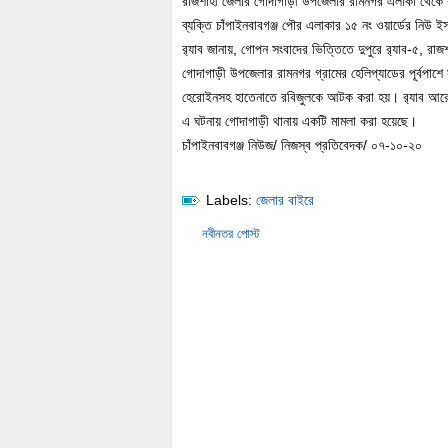
রাজশাহী জেলার গোদাগাড়ী উপজেলার রামনগর এলাকা থেকে
ব্যক্তি চাঁপাইনবাবগঞ্জ পৌর এলাকার ১৫ নং ওয়ার্ডের নিউ 
র‌্যাব জানায়, গোপন সংবাদের ভিত্তিতে দুপুরে র‌্যাব-৫, র
গোদাগাড়ী উপজেলার রামনগর গ্রামের হেলিপ্যাডের পূর্বপাশ
হেরোইনসহ হাতেনাতে রবিজুলকে আটক করা হয়। র‌্যাব আরো
এ ঘটনায় গোদাগাড়ী থানায় একটি মামলা করা হয়েছে।
চাঁপাইনবাবগঞ্জ নিউজ/ নিজস্ব প্রতিবেদক/ ০৭-১০-২০
Labels:
জেলার বাইরে
নবীনতর পোস্ট