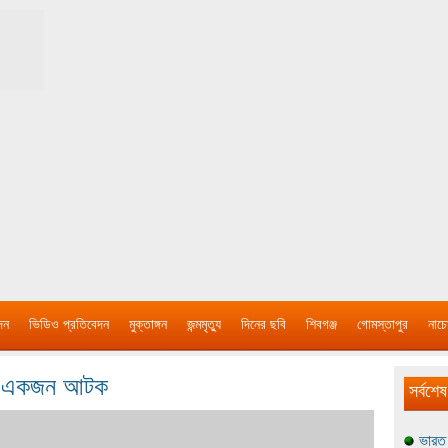
দন
ভিডিও প্রতিবেদন
মুক্তাঙ্গন
জন্মমৃত্যু
দিনের ছবি
শিবগঞ্জ
গোমস্তাপুর
নাচে
সহ একজন আটক
সর্বশেষ
ভারত 