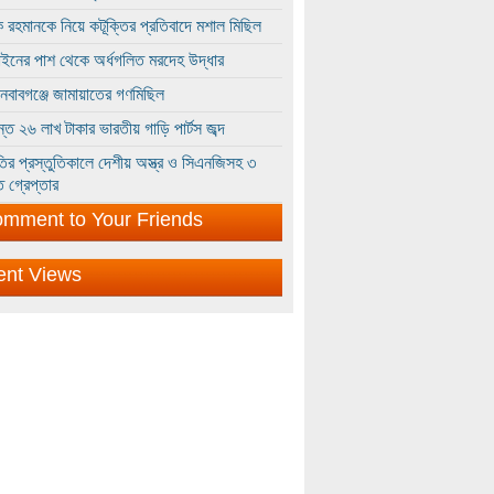
 রহমানকে নিয়ে কটূক্তির প্রতিবাদে মশাল মিছিল
ইনের পাশ থেকে অর্ধগলিত মরদেহ উদ্ধার
ইনবাবগঞ্জে জামায়াতের গণমিছিল
্তে ২৬ লাখ টাকার ভারতীয় গাড়ি পার্টস জব্দ
ির প্রস্তুতিকালে দেশীয় অস্ত্র ও সিএনজিসহ ৩
 গ্রেপ্তার
mment to Your Friends
ent Views