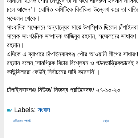
জানানো হলেও পৌর নেতৃবৃন্দ তা না করে নাসিরুল ইসলাম নাসি
চলে আসেন’। ঘোষিত কমিটিকে বির্তকিত উল্লেখ করে তা বাতিল
সম্মেলন থেকে।
সাংবাদিক সম্মেলনে অন্যান্যের মাঝে উপস্থিত ছিলেন চাঁপাইন
সাবেক সাংগঠনিক সম্পাদক তাজিবুর রহমান, সম্মেলনের সাধারণ সম
রহমান।
এদিকে এ ব্যাপারে চাঁপাইনবাবগঞ্জ পৌর আওয়ামী লীগের সাধারণ
রহমান বলেন,‘সামগ্রিক বিচার বিশ্লেষন ও গঠনতান্ত্রিকভাবেই
কাউন্সিলররা কেউই নির্বাচনের দাবি করেননি’।
চাঁপাইনবাবগঞ্জ নিউজ/ নিজস্ব প্রতিবেদক/ ২৭-১০-২০
Labels:
সংবাদ
নবীনতর পোস্ট
হোম