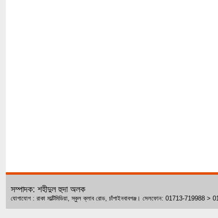
সম্পাদক: শহীদুল হুদা অলক
যোগাযোগ : রাকা মাল্টিমিডিয়া, স্কুল ক্লাব রোড, চাঁপাইনবাবগঞ্জ। সেলফোন: 01713-