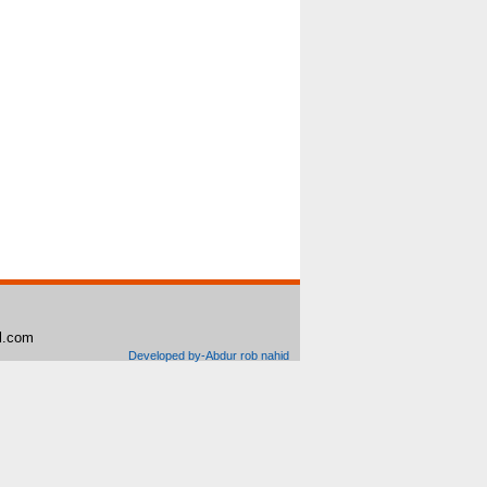
il.com
Developed by-Abdur rob nahid