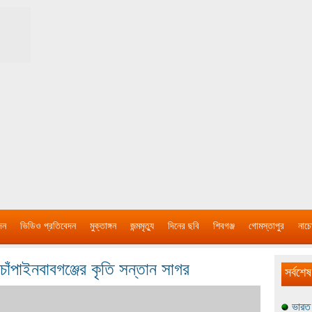
দন
ভিডিও প্রতিবেদন
মুক্তাঙ্গন
জন্মমৃত্যু
দিনের ছবি
শিবগঞ্জ
গোমস্তাপুর
নাচে
ঁপাইনবাবগঞ্জের কৃতি সন্তান সাগর
সর্বশেষ
ভারত 