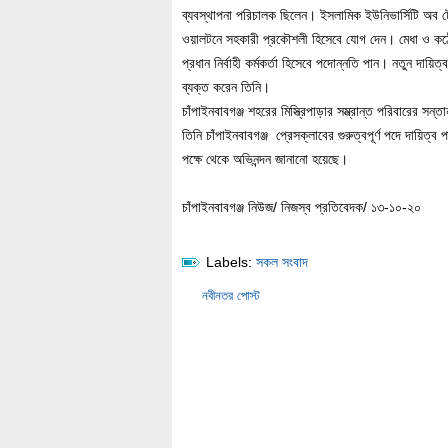
ব্যবস্থাপনা পরিচালক ছিলেন। ইসলামিক ইউনিভার্সিটি অব টে
ওয়ালটনে সহকারী প্রকৌশলী হিসেবে যোগ দেন। মেধা ও কঠোর 
প্রধান নির্বাহী কর্মকর্তা হিসেবে পদোন্নতি পান। নতুন দা
ব্যক্ত করেন তিনি।
চাঁপাইনবাবগঞ্জ শহরের মিস্ত্রিপাড়ার সম্ভ্রান্ত পরিবারের স
তিনি চাঁপাইনবাবগঞ্জ প্রেসক্লাবের গুরুত্বপূর্ণ পদে দায়িত
পক্ষে থেকে অভিনন্দন জানানো হয়েছে।
চাঁপাইনবাবগঞ্জ নিউজ/ নিজস্ব প্রতিবেদক/ ১৩-১০-২০
Labels:
সকল সংবাদ
নবীনতর পোস্ট