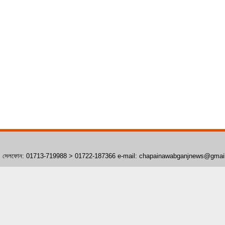
াঁপাইনবাবগঞ্জ। সেলফোন: 01713-719988 > 01722-187366 e-mail: chapainawabganjnews@gma