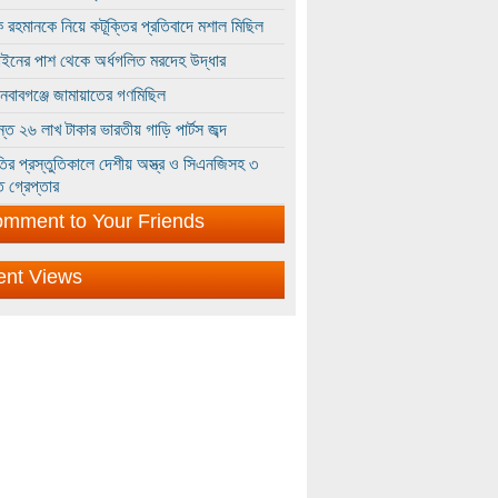
 রহমানকে নিয়ে কটূক্তির প্রতিবাদে মশাল মিছিল
ইনের পাশ থেকে অর্ধগলিত মরদেহ উদ্ধার
ইনবাবগঞ্জে জামায়াতের গণমিছিল
্তে ২৬ লাখ টাকার ভারতীয় গাড়ি পার্টস জব্দ
ির প্রস্তুতিকালে দেশীয় অস্ত্র ও সিএনজিসহ ৩
 গ্রেপ্তার
mment to Your Friends
ent Views