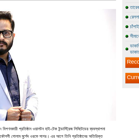
তারেক
রেললা
চাঁপা
সীমান
ডাকাত
ডাকাত
Reco
Curr
বং বিপণনকারী প্রতিষ্ঠান ওয়ালটন হাই-টেক ইন্ডাস্ট্রিজ লিমিটেডের ব্যবস্থাপনা
্রকৌশলী গোলাম মুর্শেদ ওরফে সাগর। এর আগে তিনি প্রতিষ্ঠানের অতিরিক্ত