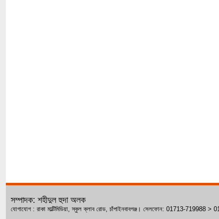
সম্পাদক: শহীদুল হুদা অলক
যোগাযোগ : রাকা মাল্টিমিডিয়া, স্কুল ক্লাব রোড, চাঁপাইনবাবগঞ্জ। সেলফোন: 01713-