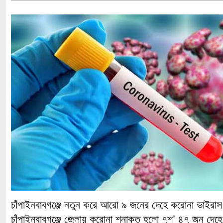
চাঁপাইনবাবগঞ্জে নতুন করে আরো ৯ জনের দেহে করোনা ভাইরা
চাঁপাইনবাবগঞ্জে জেলায় করোনা শনাক্ত হলো ৭শ’ ৪৭ জন দেহে