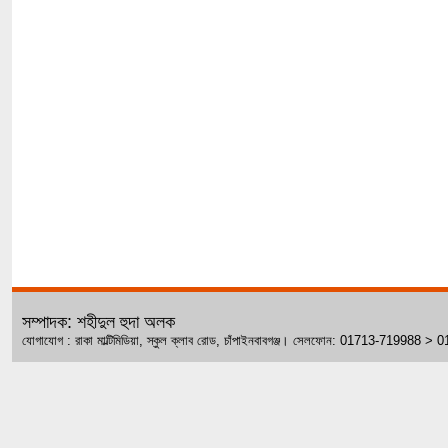
সম্পাদক: শহীদুল হুদা অলক
যোগাযোগ : রাকা মাল্টিমিডিয়া, স্কুল ক্লাব রোড, চাঁপাইনবাবগঞ্জ। সেলফোন: 01713-