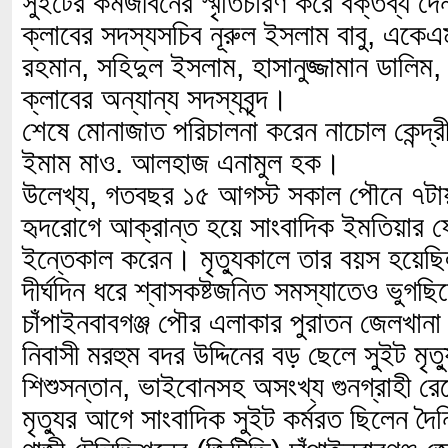
সুইটের কর্মজীবনের স্মৃতিচারণ করে বক্তব্য দ
ক্লাবের সদস্যসচিব নূরুল ইসলাম বাবু, একে
রহমান, সহিদুল ইসলাম, হাসানুজ্জামান ডালিম, 
ক্লাবের অন্যান্য সদস্যবৃন্দ।
শেষে মোনাজাত পরিচালনা করেন নাচোল কেন্দ্
ইমাম মাও. আলহাজ এনামুল হক।
উলেখ্য, গতবছর ১৫ আগস্ট সকাল পৌনে ৭টা
হৃদরোগে আক্রান্ত হয়ে সাংবাদিক ইমতিয়ার 
ইন্তেকাল করেন। মৃত্যুকালে তার বয়স হয়েছ
দীর্ঘদিন ধরে শ্বাসকষ্টজনিত সমস্যাতেও ভুগছ
চাঁপাইনবাবগঞ্জ পৌর এলাকার পুরাতন জেলখান
নিবাসী মরহুম বদর উদ্দিনের বড় ছেলে সুইট মৃত্য
শিশুসন্তান, ভাইবোনসহ অসংখ্য গুনগ্রাহী র
মৃত্যুর আগে সাংবাদিক সুইট কর্মরত ছিলেন দৈ