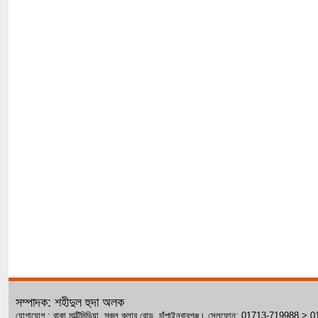
সম্পাদক: শহীদুল হুদা অলক
যোগাযোগ : রাকা মাল্টিমিডিয়া, স্কুল ক্লাব রোড, চাঁপাইনবাবগঞ্জ। সেলফোন: 01713-