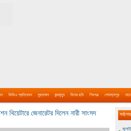
দন
ভিডিও প্রতিবেদন
মুক্তাঙ্গন
জন্মমৃত্যু
দিনের ছবি
শিবগঞ্জ
গোমস্তাপুর
নাচে
েশন থিয়েটারে জেনারেটর দিলেন নারী সাংসদ
সর্বশেষ
জুলাই