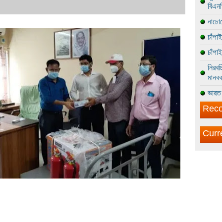
বিএন
নাচোল
চাঁপা
চাঁপা
নিরবচ
মানবব
ভারত 
Reco
Curr