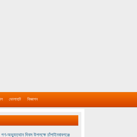
াল
ভোলাহাট
বিজ্ঞাপন
 গণ-অভ্যুত্থান দিবস উপলক্ষে চাঁপাইনবাবগঞ্জে