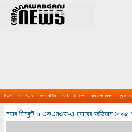
প্রচ্ছদ
সকল সংবাদ
জেলার বাইরে
খেলা
বিনোদন
ভিডিও প্রতিবেদন
মুক্তাঙ্গন
নবাব বিস্কুট ও এফএনএফ-এ র‌্যাবের অভিযান > ৬৫ হ