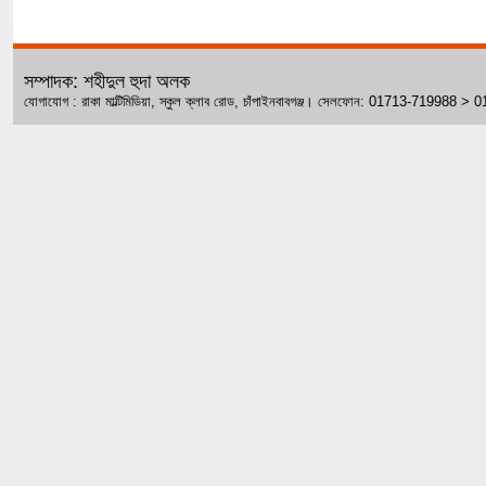
সম্পাদক: শহীদুল হুদা অলক
যোগাযোগ : রাকা মাল্টিমিডিয়া, স্কুল ক্লাব রোড, চাঁপাইনবাবগঞ্জ। সেলফোন: 01713-