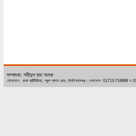
সম্পাদক: শহীদুল হুদা অলক
যোগাযোগ : রাকা মাল্টিমিডিয়া, স্কুল ক্লাব রোড, চাঁপাইনবাবগঞ্জ। সেলফোন: 01713-