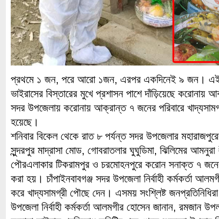
প্রথমে ১ জন, পরে আরো ১জন, এরপর একদিনেই ৯ জন। এইভাব
ভাইরাসের বিস্তারের মুখে প্রশাসন পাশে দাঁড়িয়েছে করোনায় আক
সদর উপজেলায় করোনায় আক্রান্ত ৭ জনের পরিবারে খাদ্যসামগ্
হয়েছে।
শনিবার বিকেল থেকে রাত ৮ পর্যন্ত সদর উপজেলার মহারাজপুরে
সুন্দরপুর মাদ্রাসা মোড, গোবরাতলার ঘুঘুডিমা, ঝিলিমের আমনুরা
পৌরএলাকার টিকরামপুর ও চরমোহনপুরে করোন সনাক্ত ৭ জনের ব
করা হয়। চাঁপাইনবাবগঞ্জ সদর উপজেলা নির্বাহী কর্মকর্তা আলমগী
করে খাদ্যসামগ্রী পৌছে দেন। এসময় সংশ্লিষ্ট জনপ্রতিনিধি
উপজেলা নির্বাহী কর্মকর্তা আলমগীর হোসেন জানান, রমজান উপলক