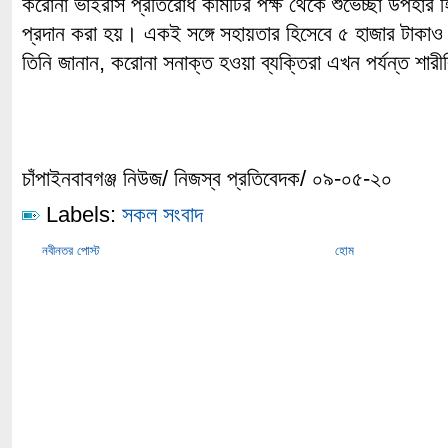
করোনা ভাইরাস প্রতিরোধ কমিটির পক্ষ থেকে শুভেচ্ছা উপহার হিস
প্রদান করা হয়। একই সঙ্গে সহায়তার হিসেবে ৫ হাজার টাকাও
তিনি জানান, করোনা সনাক্ত হওয়া ব্যক্তিরা এখন পর্যন্ত শ
চাঁপাইনবাবগঞ্জ নিউজ/ নিজস্ব প্রতিবেদক/ ০৯-০৫-২০
Labels:
সকল সংবাদ
নবীনতর পোস্ট
হোম