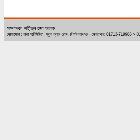
সম্পাদক: শহীদুল হুদা অলক
যোগাযোগ : রাকা মাল্টিমিডিয়া, স্কুল ক্লাব রোড, চাঁপাইনবাবগঞ্জ। সেলফোন: 01713-