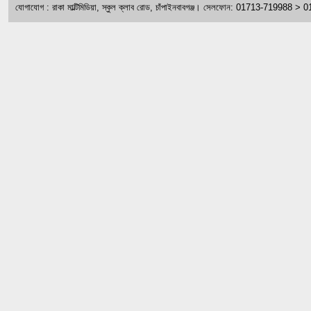
যোগাযোগ : রাকা মাল্টিমিডিয়া, স্কুল ক্লাব রোড, চাঁপাইনবাবগঞ্জ। সেলফোন: 01713-