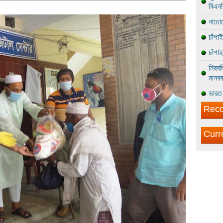
বিএন
নাচোল
চাঁপা
চাঁপা
নিরবচ
মানবব
ভারত 
Reco
Curr