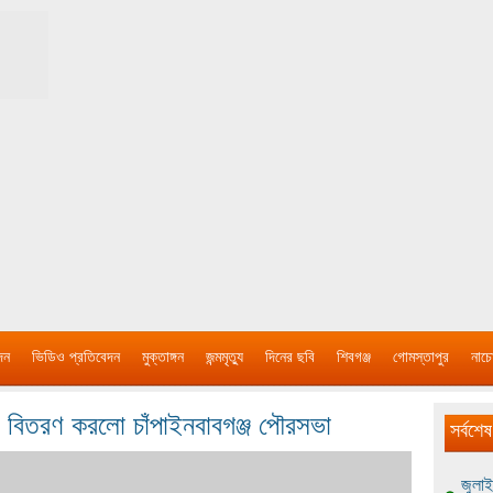
দন
ভিডিও প্রতিবেদন
মুক্তাঙ্গন
জন্মমৃত্যু
দিনের ছবি
শিবগঞ্জ
গোমস্তাপুর
নাচে
ী বিতরণ করলো চাঁপাইনবাবগঞ্জ পৌরসভা
সর্বশেষ
জুলাই