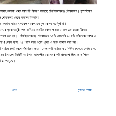
্যসহ শুকনো খাদ্য সামগ্রী বিতরণ করেছে চাঁপাইনবাবগঞ্জ পৌরসভার। বৃস্পতিবার
রেন পৌরসভার মেয়র নজরুল ইসলাম।
উর রহমান আরমান,আব্দুল বারেক,এনামুল হকসহ সংশ্লিষ্টরা।
সেবে প্রধানমন্ত্রী শেখ হাসিনার তহবিল থেকে পাওয়া ২ লক্ষ ৬৫ হাজার টাকায়
 বিতরণ করা হয়। চাঁপাইনবাবগঞ্জ পৌরসভার ১৫টি ওয়ার্ডের ৬৮৫টি পরিবারের মাঝে ৩
ধা কেজি সুজি, ২৫ গ্রাম করে গুড়ো ধুধের ও মুড়ি প্রদান করা হয়।
 গ্রামে ১০টি বেদে পরিবারের মাঝে বেসরকারী সহায়তার ১ লিটার তেল,৩ কেজি চাল,
ন উপজেলা নির্বাহী অফিসার আলমগীর হোসেন। পরিবারগুলো জীবনের তাগিদে
 আটকা পড়েছে।
হোম
পুরাতন পোস্ট