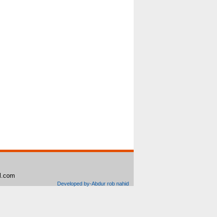
il.com
Developed by-Abdur rob nahid