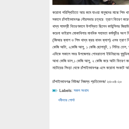
করোনা পরিস্থিতিতে আয় কমে যাওয়া মানুষদের মাঝে শিশু খাদ
সকালে চাঁপাইনবাবগঞ্জ পৌরসভার চত্বরে ত্রাণ বিতরণ ক
খাদ্য সামগ্রী বিতরণকালে উপস্থিত ছিলেন কাউন্সিলর জিয়া
করেনা ভাইরাস মোকাবিলায় মানবিক সহাযতা কর্মসূচীর অংশ হি
(জিআর ক্যাশ ও শিশু খাদ্য ক্রয় বাবদ ক্যাশ) এসব ত্রাণ
কেজি আটা, ২কেজি আলু, ১ কেজি ছোলাবুট, ১ লিটার তেল, আ
এদিকে সকালে সদর উপজেলার গোবরাতলা ইউনিয়নের ঘুঘুডিমা
আধা কেজি ডাল,১ কেজি আলু, ২ কেজি করে আটা বিতরণ করে
নাটোরের সিংড়া থেকে চাঁপাইনবাবগঞ্জ এসে করোনা সংকটে
চাঁপাইনবাবগঞ্জ নিউজ/ নিজস্ব প্রতিবেদক/ ২৩-০৪-২০
Labels:
সকল সংবাদ
নবীনতর পোস্ট