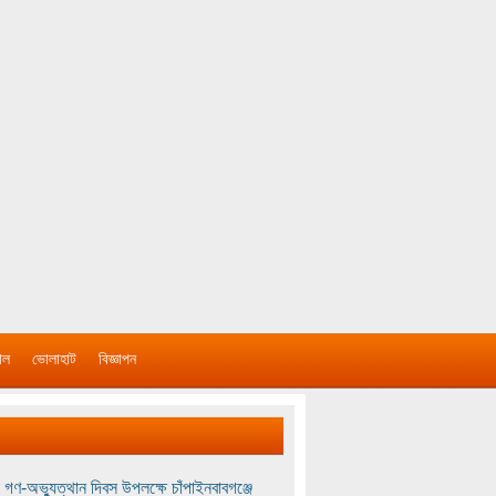
াল
ভোলাহাট
বিজ্ঞাপন
 গণ-অভ্যুত্থান দিবস উপলক্ষে চাঁপাইনবাবগঞ্জে