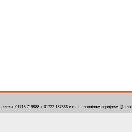
াঁপাইনবাবগঞ্জ। সেলফোন: 01713-719988 > 01722-187366 e-mail: chapainawabganjnews@gma